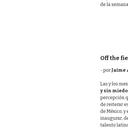
de la semana
Off the fi
- por
Jaime 
Las y los me
y sin miedo
percepción q
de reiterar e
de México, y 
inaugurar, de
talento lati