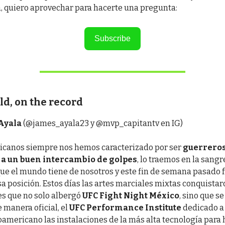
, quiero aprovechar para hacerte una pregunta:
Subscribe
eld, on the record
Ayala
(@james_ayala23 y @mvp_capitantv en IG)
xicanos siempre nos hemos caracterizado por ser
guerreros
 a un buen intercambio de golpes
, lo traemos en la sangre
ue el mundo tiene de nosotros y este fin de semana pasado
sa posición. Estos días las artes marciales mixtas conquista
es que no solo albergó
UFC Fight Night México
, sino que s
 manera oficial, el
UFC Performance Institute
dedicado a 
noamericano las instalaciones de la más alta tecnología para 