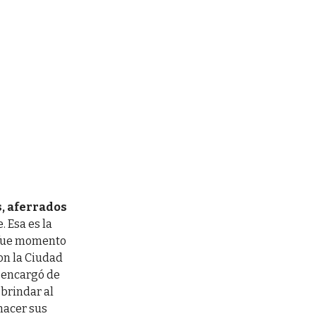
, aferrados
. Esa es la
 fue momento
ron la Ciudad
e encargó de
brindar al
hacer sus