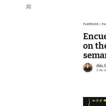
PLAYBOOK
Po
Encue
on th
sema
Aldo S
3 de 