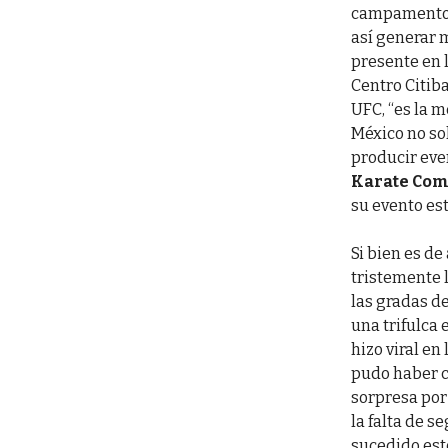
campamentos 
así generar 
presente en 
Centro Citib
UFC, “es la m
México no so
producir eve
Karate Com
su evento est
Si bien es de
tristemente 
las gradas de
una trifulca 
hizo viral en
pudo haber c
sorpresa por
la falta de s
sucedido esto