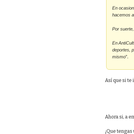
En ocasione
hacemos al 
Por suerte,
En AntiCul
deportes, p
mismo
”.
Así que si te
Ahora si, a e
¡Que tengas 