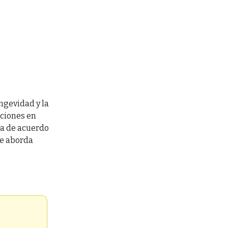
ngevidad y la
cciones en
ida de acuerdo
ue aborda