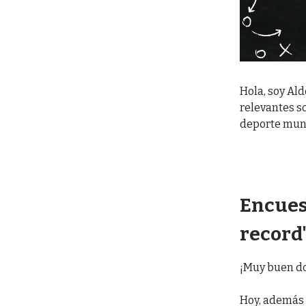
Hola, soy Ald
relevantes so
deporte mun
Encuest
record
¡Muy buen d
Hoy, además 