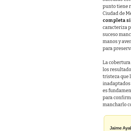
punto tiene 
Ciudad de M
completa si
caracteriza p
suceso manch
manos y aven
para preserva
La cobertura 
los resultado
tristeza que
inadaptados 
es fundament
para confirm
mancharlo co
Jaime Aya