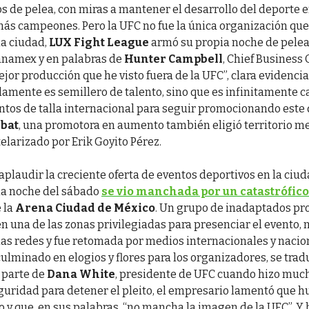
de pelea, con miras a mantener el desarrollo del deporte en
más campeones. Pero la UFC no fue la única organización que
la ciudad,
LUX Fight League
armó su propia noche de pelea
anamex y en palabras de
Hunter Campbell
, Chief Business 
ejor producción que he visto fuera de la UFC”, clara evidenci
lamente es semillero de talento, sino que es infinitamente 
ntos de talla internacional para seguir promocionando este 
bat
, una promotora en aumento también eligió territorio m
elarizado por Erik Goyito Pérez.
 aplaudir la creciente oferta de eventos deportivos en la ciud
la noche del sábado
se vio manchada por un catastrófic
 la
Arena Ciudad de México
. Un grupo de inadaptados pr
en una de las zonas privilegiadas para presenciar el evento,
 las redes y fue retomada por medios internacionales y nacio
ulminado en elogios y flores para los organizadores, se trad
 parte de
Dana White
, presidente de UFC cuando hizo much
eguridad para detener el pleito, el empresario lamentó que h
 y que, en sus palabras, “no mancha la imagen de la UFC”. Y 