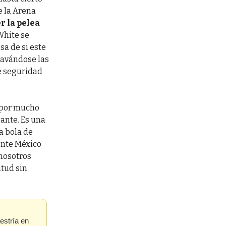
e la Arena
r la pelea
White se
sa de si este
lavándose las
e seguridad
ó por mucho
gante. Es una
a bola de
ente México
 nosotros
tud sin
estría en