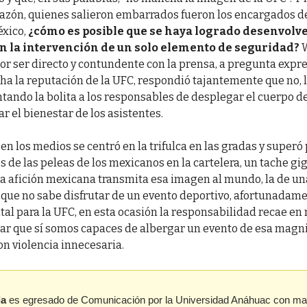
razón, quienes salieron embarrados fueron los encargados d
éxico,
¿cómo es posible que se haya logrado desenvolve
n la intervención de un solo elemento de seguridad?
or ser directo y contundente con la prensa, a pregunta expre
a la reputación de la UFC, respondió tajantemente que no, 
tando la bolita a los responsables de desplegar el cuerpo d
r el bienestar de los asistentes.
en los medios se centró en la trifulca en las gradas y super
s de las peleas de los mexicanos en la cartelera, un tache gi
 la afición mexicana transmita esa imagen al mundo, la de un
que no sabe disfrutar de un evento deportivo, afortunadam
al para la UFC, en esta ocasión la responsabilidad recae en
ar que sí somos capaces de albergar un evento de esa magni
n violencia innecesaria.
la
es egresado de Comunicación por la Universidad Anáhuac con ma