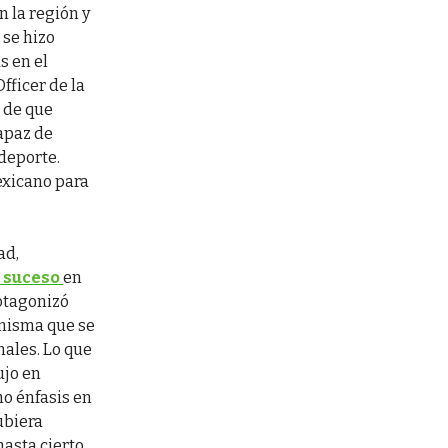
 la región y
 se hizo
s en el
Officer de la
a de que
capaz de
deporte.
exicano para
ad,
o suceso
en
otagonizó
 misma que se
nales. Lo que
ujo en
o énfasis en
ubiera
hasta cierto