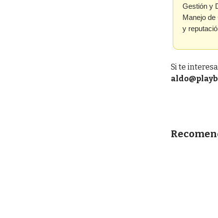
Gestión y 
Manejo de C
y reputació
Si te interes
aldo@playb
Recomend