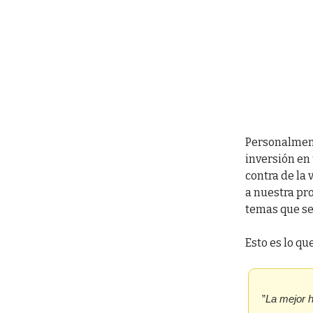
Personalment
inversión en 
contra de la 
a nuestra pr
temas que seg
Esto es lo qu
”
La mejor h