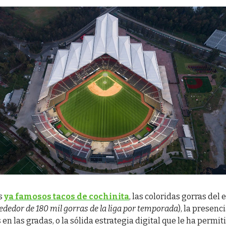
os
ya famosos tacos de cochinita
, las coloridas gorras del 
ededor de 180 mil gorras de la liga por temporada
), la presenc
en las gradas, o la sólida estrategia digital que le ha permit