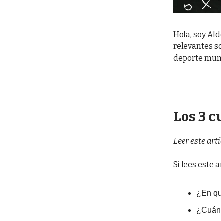
Hola, soy Ald
relevantes so
deporte mun
Los 3 
Leer este art
Si lees este 
¿En qu
¿Cuánt