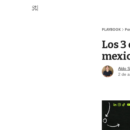
PLAYBOOK
Po
Los 3
mexi
Aldo S
2 de a