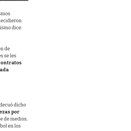
ismos
decidieron
mismo dice:
ón de
s se les
contratos
rada
adecuó dicho
iezas por
te de medios,
bol en los