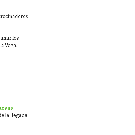
atrocinadores
sumir los
La Vega:
uevas
de la llegada