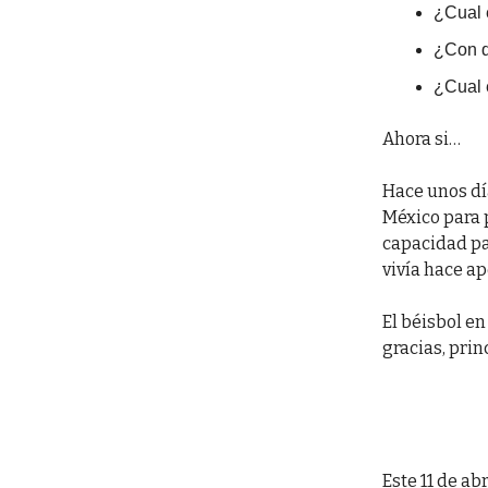
¿Cual 
¿Con q
¿Cual 
Ahora si…
Hace unos dí
México para 
capacidad pa
vivía hace ap
El béisbol en
gracias, prin
Este 11 de ab