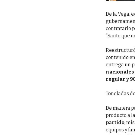
De la Vega, e
gubernamenta
contratarlo p
“Santo que no
Reestructuró
contenido en 
entrega un p
nacionales 
regular y 9
Toneladas de
De manera pa
producto a l
partido
, mi
equipos y fan