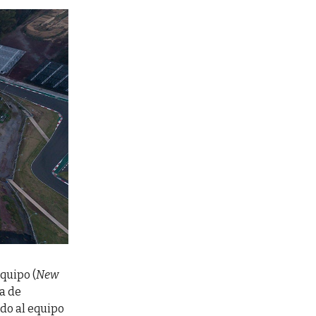
equipo (
New
ia de
ido al equipo