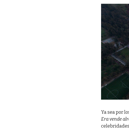
Ya sea por l
Era vende alr
celebridades 