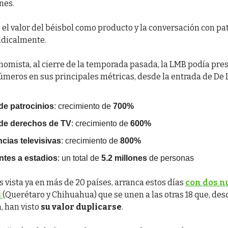
nes.
e el valor del béisbol como producto y la conversación con p
adicalmente.
nomista, al cierre de la temporada pasada, la LMB podía pre
úmeros en sus principales métricas, desde la entrada de De 
de patrocinios
: crecimiento de
700%
de derechos de TV
: crecimiento de
600%
cias televisivas
: crecimiento de
800%
ntes a estadios
: un total de
5.2 millones
de personas
es vista ya en más de 20 países, arranca estos días
con dos n
s
(Querétaro y Chihuahua) que se unen a las otras 18 que, des
, han visto
su valor duplicarse
.