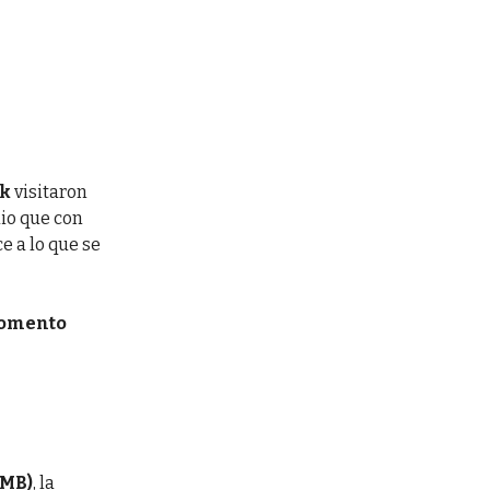
rk
visitaron
io que con
e a lo que se
momento
LMB)
, la