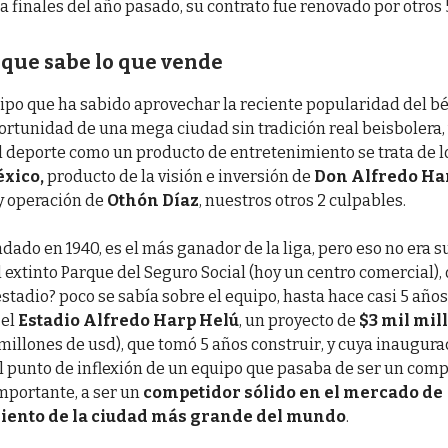
a finales del año pasado, su contrato fue renovado por otros 
 que sabe lo que vende
uipo que ha sabido aprovechar la reciente popularidad del bé
ortunidad de una mega ciudad sin tradición real beisbolera, 
l deporte como un producto de entretenimiento se trata de 
éxico,
producto de la visión e inversión de
Don Alfredo Ha
 y operación de
Othón Díaz
, nuestros otros 2 culpables.
ndado en 1940, es el más ganador de la liga, pero eso no era s
l extinto Parque del Seguro Social (hoy un centro comercial), o
estadio? poco se sabía sobre el equipo, hasta hace casi 5 año
el
Estadio Alfredo Harp Helú
, un proyecto de
$3 mil mil
millones de usd), que tomó 5 años construir, y cuya inaugura
l punto de inflexión de un equipo que pasaba de ser un com
importante, a ser un
competidor sólido en el mercado de
iento de la ciudad más grande del mundo
.