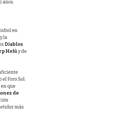
5 años.
isbol en
y la
los
Diablos
rp Helú
y de
uficiente
 el Foro Sol.
s en que
lones de
ción
petidor más