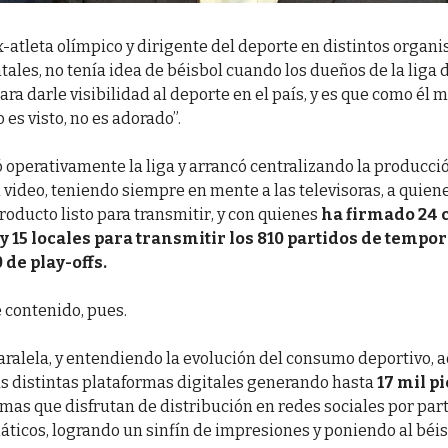
x-atleta olímpico y dirigente del deporte en distintos organ
les, no tenía idea de béisbol cuando los dueños de la liga 
ara darle visibilidad al deporte en el país, y es que como él 
 es visto, no es adorado”.
 operativamente la liga y arrancó centralizando la producci
video, teniendo siempre en mente a las televisoras, a quiene
roducto listo para transmitir, y con quienes
ha firmado 24 
y 15 locales para transmitir los 810 partidos de tempo
0 de
play-offs
.
 contenido, pues.
ralela, y entendiendo la evolución del consumo deportivo, 
as distintas plataformas digitales generando hasta
17 mil p
smas que disfrutan de distribución en redes sociales por par
áticos, logrando un sinfín de impresiones y poniendo al béis