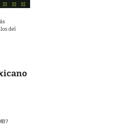
más
los del
exicano
LMB?