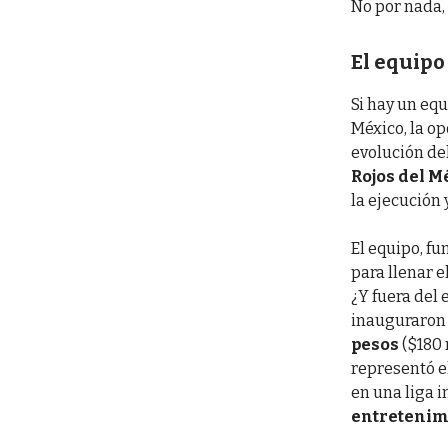
No por nada, 
El equipo
Si hay un eq
México, la op
evolución de
Rojos del M
la ejecución
El equipo, fu
para llenar e
¿Y fuera del 
inauguraron 
pesos
($180 
representó e
en una liga 
entretenim