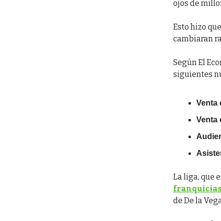
ojos de millo
Esto hizo qu
cambiaran r
Según El Eco
siguientes n
Venta 
Venta 
Audien
Asiste
La liga, que 
franquicia
de De la Vega