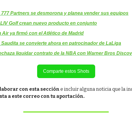
777 Partners se desmorona y planea vender sus equipos
LIV Golf crean nuevo producto en conjunto
 Air ya firmó con el Atlético de Madrid
 Saudita se convierte ahora en patrocinador de LaLiga
echaza liquidar contrato de la NBA con Warner Bros Disco
Comparte estos Shots
laborar con esta sección
e incluir alguna noticia que la i
sta a este correo con tu aportación.