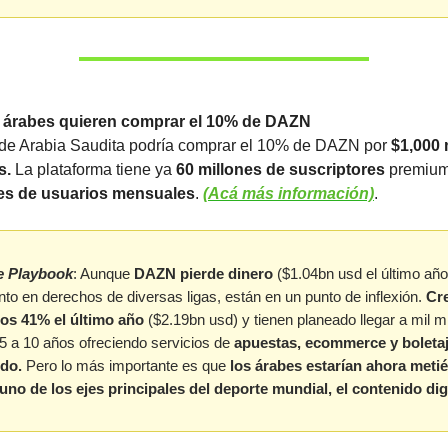
 árabes quieren comprar el 10% de DAZN
de Arabia Saudita podría comprar el 10% de DAZN por
$1,000 
s.
La plataforma tiene ya
60 millones de suscriptores
premiu
es de usuarios mensuales
.
(Acá más información)
.
e Playbook
: Aunque
DAZN pierde dinero
($1.04bn usd el último año
anto en derechos de diversas ligas, están en un punto de inflexión.
Cr
os 41% el último año
($2.19bn usd) y tienen planeado llegar a mil m
 5 a 10 años ofreciendo servicios de
apuestas, ecommerce y boleta
ido.
Pero lo más importante es que
los árabes estarían ahora meti
uno de los ejes principales del deporte mundial, el contenido digi