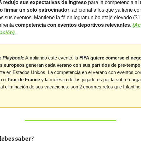
A redujo sus expectativas de ingreso
para la competencia al
o firmar un solo patrocinador
, adicional a los que ya tiene c
os sus eventos. Mantiene la fé en lograr un boletaje elevado ($
nfrenta
competencia con eventos deportivos relevantes
.
(Ac
ación)
.
e Playbook
: Ampliando este evento, la
FIFA quiere comerse el neg
os europeos generan cada verano con sus partidos de pre-tempo
te en Estados Unidos. La competencia en el verano con eventos c
n
o
Tour de France
y la molestia de los jugadores por la sobre-carga
ial eliminación de sus vacaciones, son 2 enormes retos que Infantin
debes saber?