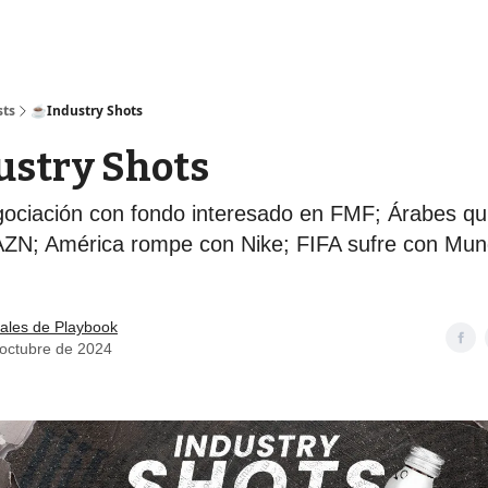
sts
☕️Industry Shots
ustry Shots
ociación con fondo interesado en FMF; Árabes qu
N; América rompe con Nike; FIFA sufre con Mund
ales de Playbook
 octubre de 2024