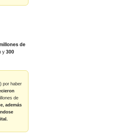
millones de
m y
300
) por haber
ecieron
illones de
je, además
éndose
tal.