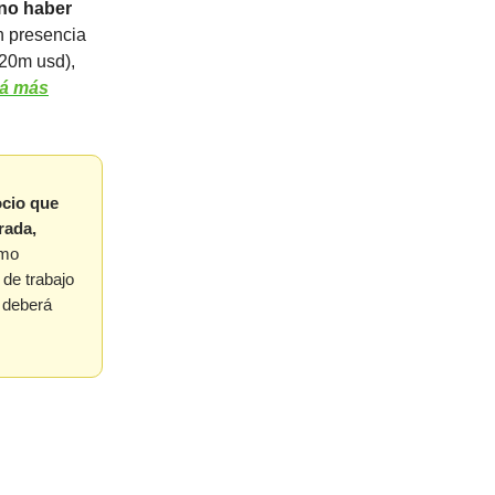
no haber
on presencia
120m usd),
á más
ocio que
rada,
omo
 de trabajo
o deberá