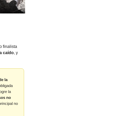
o finalista
a caído
, y
de la
obligada
ogre la
sos no
principal no