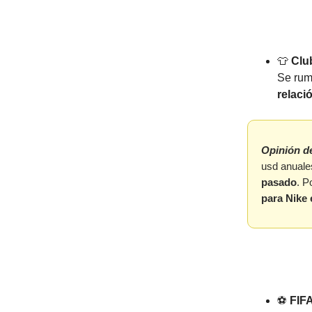
👕
Clu
Se rum
relaci
Opinión d
usd anuale
pasado
. P
para Nike
⚽️
FIFA