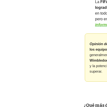
La
FIF
lograd
en tod
pero e
inform
Opinión d
los equip
generalmen
Wimbledo
y la potenc
superar.
¿Qué más 