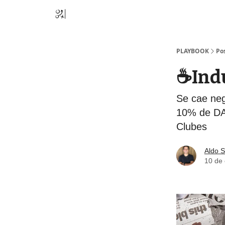
PLAYBOOK
Po
☕️Ind
Se cae neg
10% de DAZ
Clubes
Aldo S
10 de