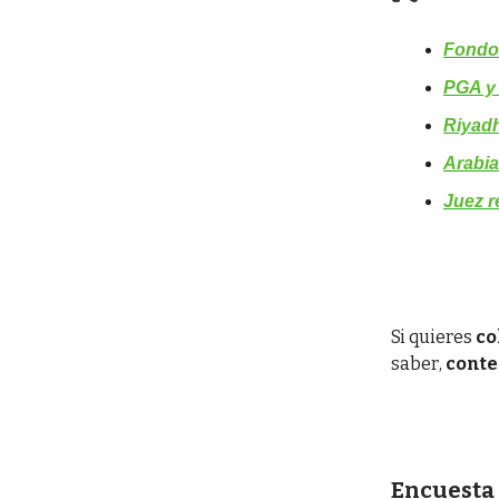
Fondo 
PGA y 
Riyadh
Arabia
Juez r
Si quieres
co
saber,
conte
Encuesta