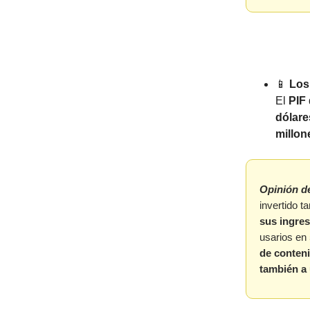
📱
Los
El
PIF
dólare
millon
Opinión d
invertido t
sus ingres
usarios en
de conten
también a 