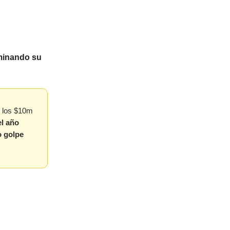
rminando su
n los $10m
el año
o golpe