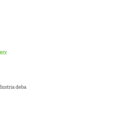
very
ndustria deba