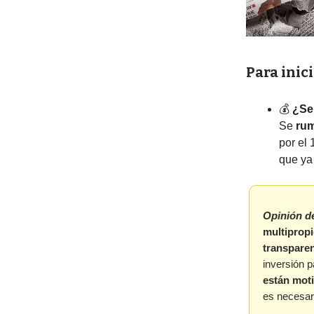
Para inic
💰️
¿Se
Se
ru
por el
que ya
Opinión d
multipropi
transparen
inversión p
están mot
es necesa